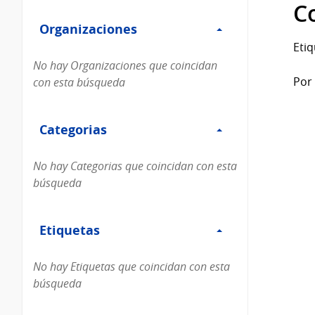
Filtro
datos...
C
Organizaciones
Organizaciones
Etiq
No hay Organizaciones que coincidan
Por 
con esta búsqueda
Filtro
Categorias
Categorias
No hay Categorias que coincidan con esta
búsqueda
Filtro
Etiquetas
Etiquetas
No hay Etiquetas que coincidan con esta
búsqueda
Filtro