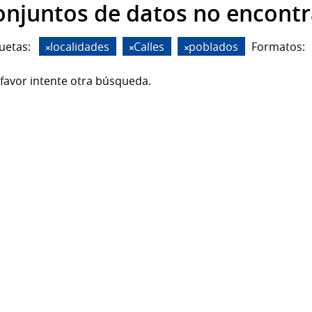
onjuntos de datos no encont
uetas:
localidades
Calles
poblados
Formatos:
favor intente otra búsqueda.