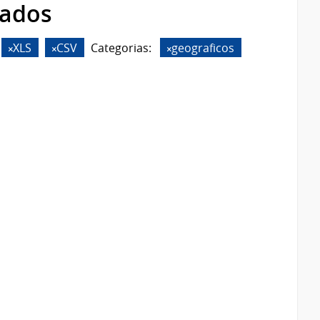
rados
XLS
CSV
Categorias:
geograficos