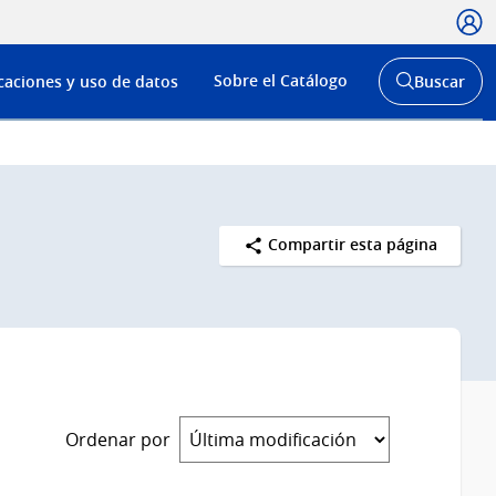
Usua
Menú
Sobre el Catálogo
caciones y uso de datos
Buscar
de
Abrir
buscador
navega
y
Compartir esta página
Ordenar por