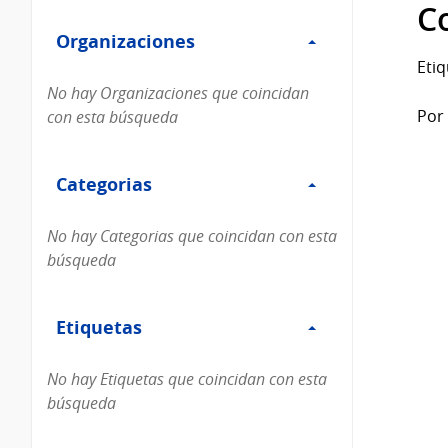
Filtro
datos...
C
Organizaciones
Organizaciones
Etiq
No hay Organizaciones que coincidan
Por 
con esta búsqueda
Filtro
Categorias
Categorias
No hay Categorias que coincidan con esta
búsqueda
Filtro
Etiquetas
Etiquetas
No hay Etiquetas que coincidan con esta
búsqueda
Filtro