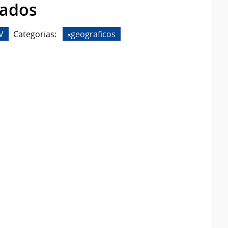
rados
V
Categorias:
geograficos