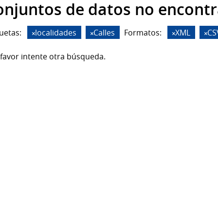
onjuntos de datos no encont
uetas:
localidades
Calles
Formatos:
XML
CS
favor intente otra búsqueda.