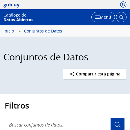
Usua
gub.uy
Catálogo de
Abrir
Desplegar
Menú
Datos Abiertos
busc
Inicio
Conjuntos de Datos
Conjuntos de Datos
Compartir esta página
Filtros
Buscar
conjuntos