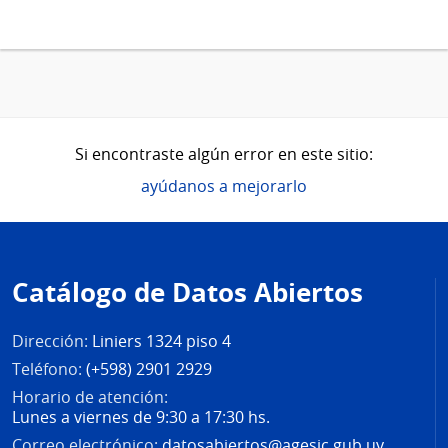
Si encontraste algún error en este sitio:
ayúdanos a mejorarlo
Pie
de
Catálogo de Datos Abiertos
página
Dirección:
Liniers 1324 piso 4
Teléfono:
(+598) 2901 2929
Horario de atención:
Lunes a viernes de 9:30 a 17:30 hs.
Correo electrónico:
datosabiertos@agesic.gub.uy