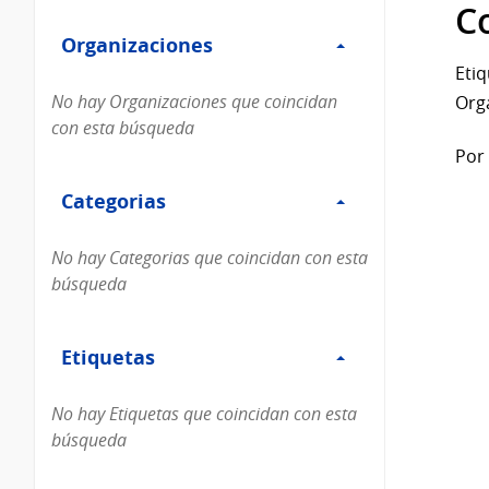
Filtro
datos...
C
Organizaciones
Organizaciones
Etiq
No hay Organizaciones que coincidan
Org
con esta búsqueda
Por 
Filtro
Categorias
Categorias
No hay Categorias que coincidan con esta
búsqueda
Filtro
Etiquetas
Etiquetas
No hay Etiquetas que coincidan con esta
búsqueda
Filtro