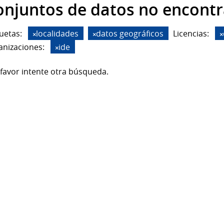
onjuntos de datos no encont
uetas:
localidades
datos geográficos
Licencias:
anizaciones:
ide
favor intente otra búsqueda.