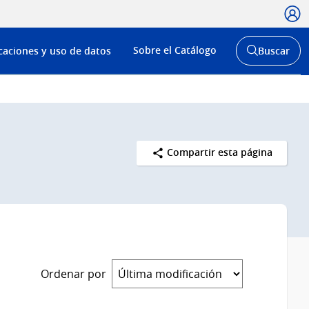
Usua
Menú
Sobre el Catálogo
caciones y uso de datos
Buscar
de
Abrir
buscador
navega
y
Compartir esta página
Ordenar por