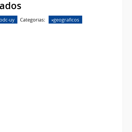
rados
odc-uy
Categorias:
geograficos