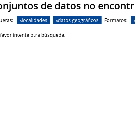
onjuntos de datos no encont
uetas:
localidades
datos geográficos
Formatos:
favor intente otra búsqueda.