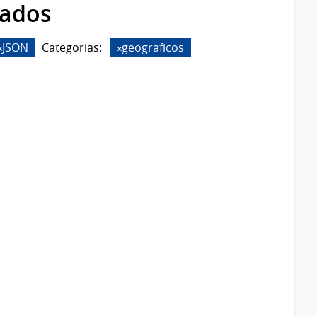
rados
JSON
Categorias:
geograficos