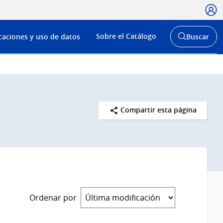
Usua
Menú
Sobre el Catálogo
caciones y uso de datos
Buscar
de
Abrir
buscador
navega
y
Compartir esta página
Ordenar por