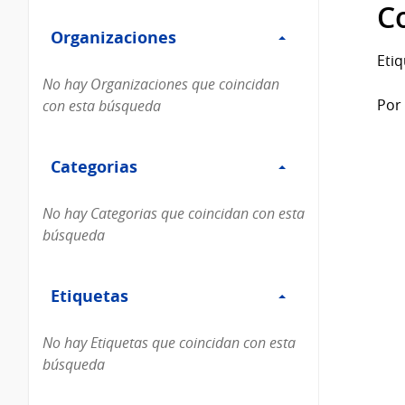
Filtro
datos...
C
Organizaciones
Organizaciones
Etiq
No hay Organizaciones que coincidan
Por 
con esta búsqueda
Filtro
Categorias
Categorias
No hay Categorias que coincidan con esta
búsqueda
Filtro
Etiquetas
Etiquetas
No hay Etiquetas que coincidan con esta
búsqueda
Filtro