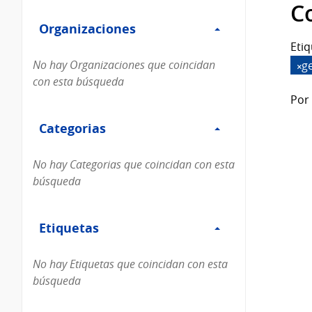
Filtro
datos...
C
Organizaciones
Organizaciones
Etiq
No hay Organizaciones que coincidan
g
con esta búsqueda
Por 
Filtro
Categorias
Categorias
No hay Categorias que coincidan con esta
búsqueda
Filtro
Etiquetas
Etiquetas
No hay Etiquetas que coincidan con esta
búsqueda
Filtro