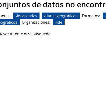
onjuntos de datos no encont
uetas:
localidades
datos geográficos
Formatos:
eograficos
Organizaciones:
ide
favor intente otra búsqueda.