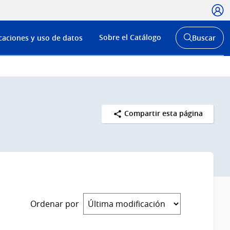
Usua
Menú
Sobre el Catálogo
caciones y uso de datos
Buscar
de
Abrir
buscador
navega
y
Compartir esta página
Ordenar por