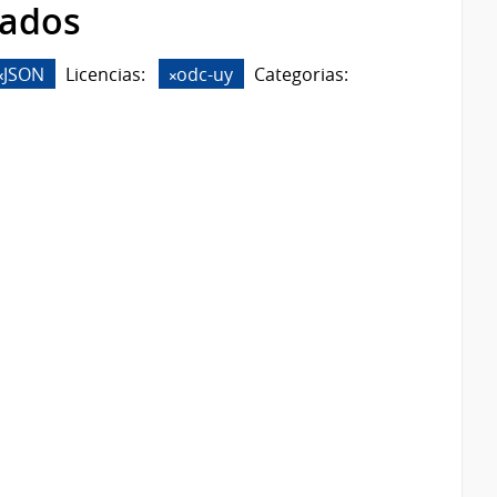
rados
JSON
Licencias:
odc-uy
Categorias: