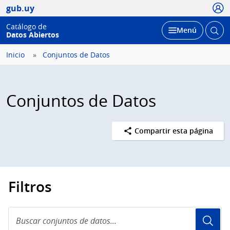
Usua
gub.uy
Catálogo de
Abrir
Desplegar
Menú
Datos Abiertos
busc
Inicio
Conjuntos de Datos
Conjuntos de Datos
Compartir esta página
Filtros
Buscar
conjuntos