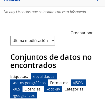
Licencias
No hay Licencias que coincidan con esta búsqueda
Ordenar por
Conjuntos de datos no
encontrados
Etiquetas:
localidades
datos geográficos
Formatos:
JSON
XLS
Licencias:
odc-uy
Categorias:
geograficos