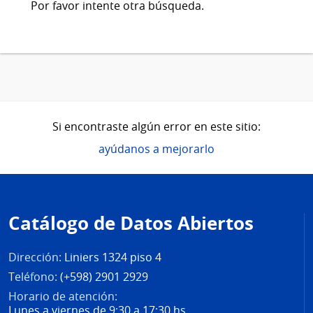
Por favor intente otra búsqueda.
Si encontraste algún error en este sitio:
ayúdanos a mejorarlo
Pie
de
Catálogo de Datos Abiertos
página
Dirección:
Liniers 1324 piso 4
Teléfono:
(+598) 2901 2929
Horario de atención:
Lunes a viernes de 9:30 a 17:30 hs.