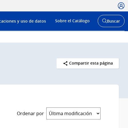
Usua
Menú
Sobre el Catálogo
caciones y uso de datos
Buscar
de
Abrir
buscador
navega
y
Compartir esta página
Ordenar por