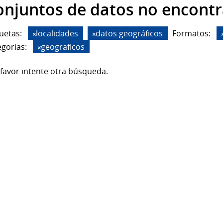
onjuntos de datos no encont
uetas:
localidades
datos geográficos
Formatos:
gorias:
geograficos
favor intente otra búsqueda.