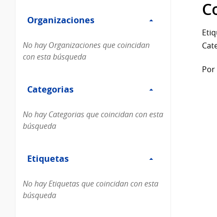
Filtro
datos...
C
Organizaciones
Organizaciones
Etiq
No hay Organizaciones que coincidan
Cate
con esta búsqueda
Por 
Filtro
Categorias
Categorias
No hay Categorias que coincidan con esta
búsqueda
Filtro
Etiquetas
Etiquetas
No hay Etiquetas que coincidan con esta
búsqueda
Filtro