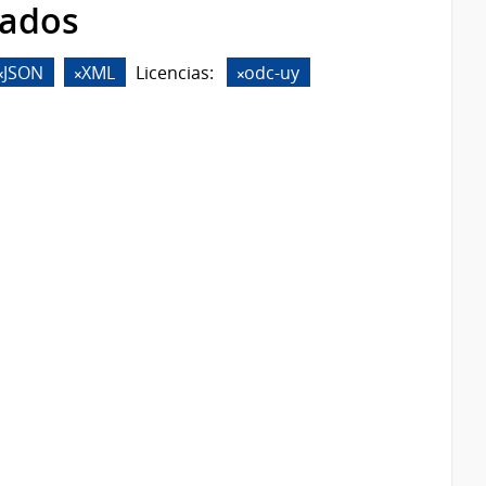
rados
JSON
XML
Licencias:
odc-uy