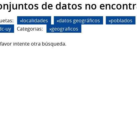
onjuntos de datos no encont
uetas:
localidades
datos geográficos
poblados
dc-uy
Categorias:
geograficos
favor intente otra búsqueda.