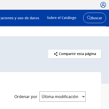
Usua
Menú
Sobre el Catálogo
caciones y uso de datos
Buscar
de
Abrir
buscador
navega
y
Compartir esta página
Ordenar por