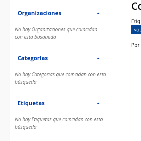
Filtro
datos...
C
Organizaciones
Organizaciones
Etiq
No hay Organizaciones que coincidan
o
con esta búsqueda
Por 
Filtro
Categorias
Categorias
No hay Categorias que coincidan con esta
búsqueda
Filtro
Etiquetas
Etiquetas
No hay Etiquetas que coincidan con esta
búsqueda
Filtro