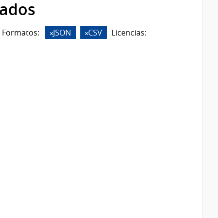
rados
Formatos:
JSON
CSV
Licencias: