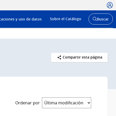
Usua
Menú
Sobre el Catálogo
caciones y uso de datos
Buscar
de
Abrir
buscador
navega
y
Compartir esta página
Ordenar por