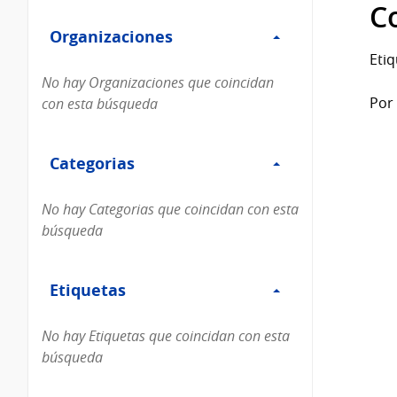
Filtro
datos...
C
Organizaciones
Organizaciones
Etiq
No hay Organizaciones que coincidan
Por 
con esta búsqueda
Filtro
Categorias
Categorias
No hay Categorias que coincidan con esta
búsqueda
Filtro
Etiquetas
Etiquetas
No hay Etiquetas que coincidan con esta
búsqueda
Filtro