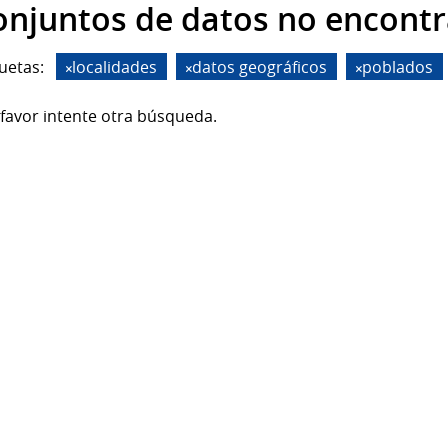
onjuntos de datos no encont
uetas:
localidades
datos geográficos
poblados
favor intente otra búsqueda.