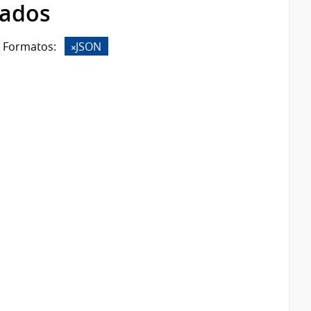
rados
Formatos:
JSON