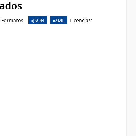
rados
Formatos:
JSON
XML
Licencias: