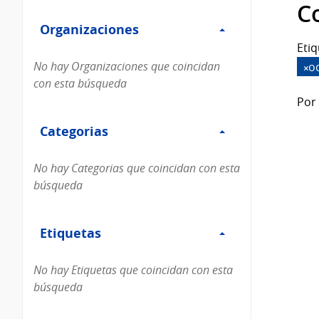
Filtro
datos...
C
Organizaciones
Organizaciones
Etiq
No hay Organizaciones que coincidan
o
con esta búsqueda
Por 
Filtro
Categorias
Categorias
No hay Categorias que coincidan con esta
búsqueda
Filtro
Etiquetas
Etiquetas
No hay Etiquetas que coincidan con esta
búsqueda
Filtro