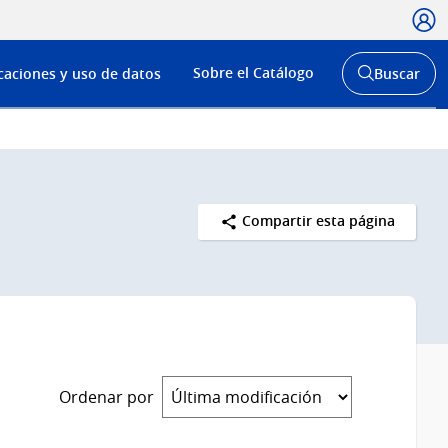
Usua
Menú
Sobre el Catálogo
caciones y uso de datos
Buscar
de
Abrir
buscador
navega
y
Compartir esta página
Ordenar por