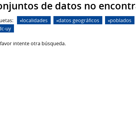
onjuntos de datos no encont
uetas:
localidades
datos geográficos
poblados
dc-uy
favor intente otra búsqueda.