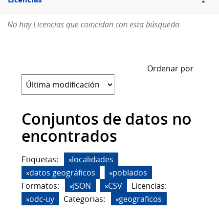
Licencias
No hay Licencias que coincidan con esta búsqueda
Ordenar por
Conjuntos de datos no
encontrados
Etiquetas:
localidades
datos geográficos
poblados
Formatos:
JSON
CSV
Licencias:
odc-uy
Categorias:
geograficos