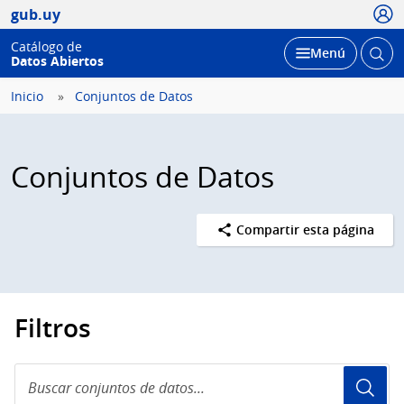
Usua
gub.uy
Catálogo de
Abrir
Desplegar
Menú
Datos Abiertos
busc
Inicio
Conjuntos de Datos
Conjuntos de Datos
Compartir esta página
Filtros
Buscar
conjuntos