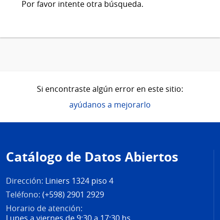
Por favor intente otra búsqueda.
Si encontraste algún error en este sitio:
ayúdanos a mejorarlo
Pie
de
Catálogo de Datos Abiertos
página
Dirección:
Liniers 1324 piso 4
Teléfono:
(+598) 2901 2929
Horario de atención:
Lunes a viernes de 9:30 a 17:30 hs.