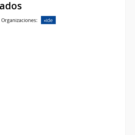
rados
Organizaciones:
ide