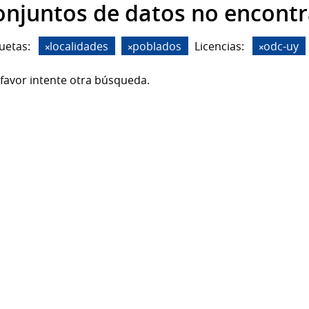
onjuntos de datos no encont
uetas:
localidades
poblados
Licencias:
odc-uy
favor intente otra búsqueda.