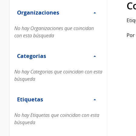
Filtro
datos...
C
Organizaciones
Organizaciones
Etiq
No hay Organizaciones que coincidan
Por 
con esta búsqueda
Filtro
Categorias
Categorias
No hay Categorias que coincidan con esta
búsqueda
Filtro
Etiquetas
Etiquetas
No hay Etiquetas que coincidan con esta
búsqueda
Filtro