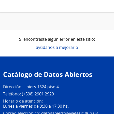
Si encontraste algún error en este sitio:
ayúdanos a mejorarlo
Pie
de
Catálogo de Datos Abiertos
página
Dirección:
Liniers 1324 piso 4
Teléfono:
(+598) 2901 2929
Horario de atención:
Lunes a viernes de 9:30 a 17:30 hs.
Correo electrónico:
datosabiertos@agesic.gub.uy