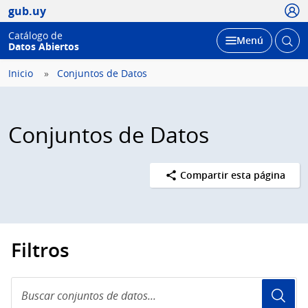
Usua
gub.uy
Catálogo de
Abrir
Desplegar
Menú
Datos Abiertos
busc
Inicio
Conjuntos de Datos
Conjuntos de Datos
Compartir esta página
Filtros
Buscar
conjuntos