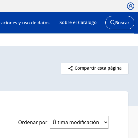
Usua
Menú
Sobre el Catálogo
caciones y uso de datos
Buscar
de
Abrir
buscador
navega
y
Compartir esta página
Ordenar por