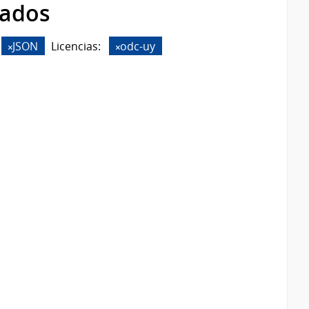
rados
JSON
Licencias:
odc-uy