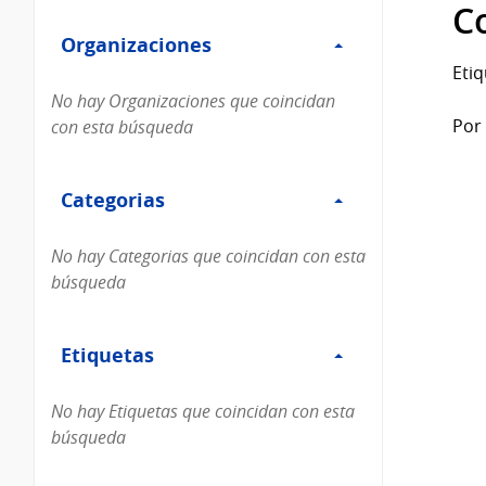
Filtro
datos...
C
Organizaciones
Organizaciones
Etiq
No hay Organizaciones que coincidan
Por 
con esta búsqueda
Filtro
Categorias
Categorias
No hay Categorias que coincidan con esta
búsqueda
Filtro
Etiquetas
Etiquetas
No hay Etiquetas que coincidan con esta
búsqueda
Filtro