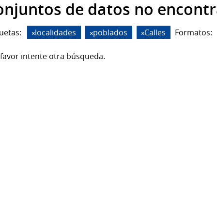
onjuntos de datos no encont
uetas:
localidades
poblados
Calles
Formatos:
favor intente otra búsqueda.