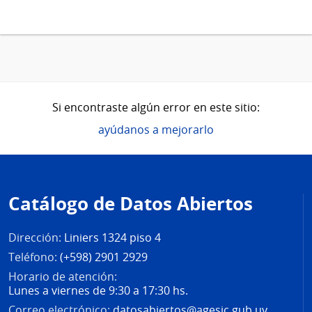
Si encontraste algún error en este sitio:
ayúdanos a mejorarlo
Pie
de
Catálogo de Datos Abiertos
página
Dirección:
Liniers 1324 piso 4
Teléfono:
(+598) 2901 2929
Horario de atención:
Lunes a viernes de 9:30 a 17:30 hs.
Correo electrónico:
datosabiertos@agesic.gub.uy