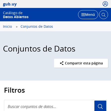
Usua
gub.uy
Catálogo de
Abrir
Desplegar
Menú
Datos Abiertos
busc
Inicio
Conjuntos de Datos
Conjuntos de Datos
Compartir esta página
Filtros
Buscar
conjuntos