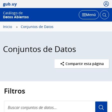
Usua
gub.uy
Catálogo de
Abrir
Desplegar
Menú
Datos Abiertos
busc
Inicio
Conjuntos de Datos
Conjuntos de Datos
Compartir esta página
Filtros
Buscar
conjuntos