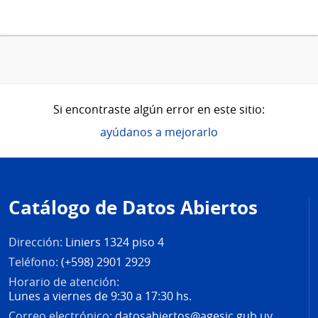
Si encontraste algún error en este sitio:
ayúdanos a mejorarlo
Pie
de
Catálogo de Datos Abiertos
página
Dirección:
Liniers 1324 piso 4
Teléfono:
(+598) 2901 2929
Horario de atención:
Lunes a viernes de 9:30 a 17:30 hs.
Correo electrónico:
datosabiertos@agesic.gub.uy