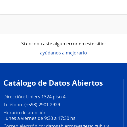
Si encontraste algún error en este sitio:
ayúdanos a mejorarlo
Pie
de
Catálogo de Datos Abiertos
página
Dirección:
Liniers 1324 piso 4
Teléfono:
(+598) 2901 2929
Horario de atención:
Lunes a viernes de 9:30 a 17:30 hs.
Correo electrónico:
datosabiertos@agesic.gub.uy