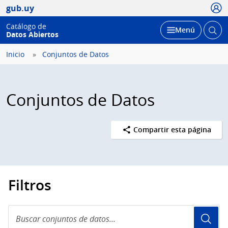
Usua
gub.uy
Catálogo de
Abrir
Desplegar
Menú
Datos Abiertos
busc
Inicio
Conjuntos de Datos
Conjuntos de Datos
Compartir esta página
Filtros
Buscar
conjuntos