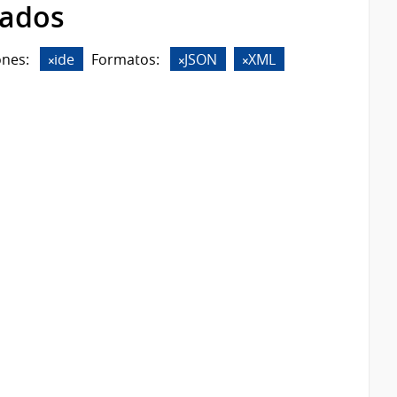
rados
ones:
ide
Formatos:
JSON
XML