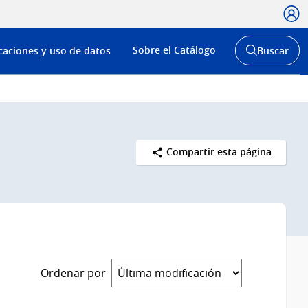
Usua
Menú
Sobre el Catálogo
caciones y uso de datos
Buscar
de
Abrir
buscador
navega
y
Compartir esta página
Ordenar por