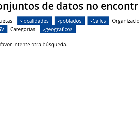
onjuntos de datos no encont
uetas:
localidades
poblados
Calles
Organizaci
SV
Categorias:
geograficos
favor intente otra búsqueda.