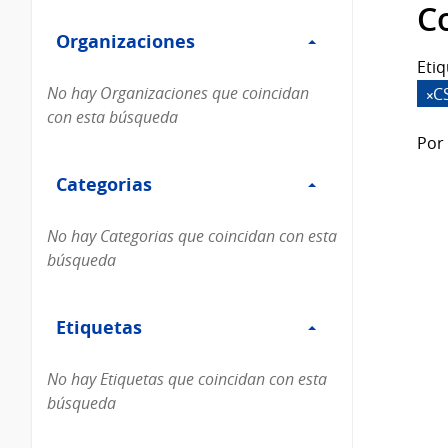
Filtro
datos...
C
Organizaciones
Organizaciones
Etiq
No hay Organizaciones que coincidan
C
con esta búsqueda
Por 
Filtro
Categorias
Categorias
No hay Categorias que coincidan con esta
búsqueda
Filtro
Etiquetas
Etiquetas
No hay Etiquetas que coincidan con esta
búsqueda
Filtro