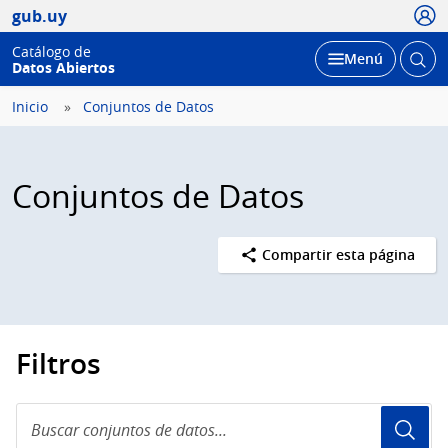
Usua
gub.uy
Catálogo de
Abrir
Desplegar
Menú
Datos Abiertos
busc
Inicio
Conjuntos de Datos
Conjuntos de Datos
Compartir esta página
Filtros
Buscar
conjuntos