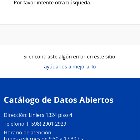
Por favor intente otra búsqueda.
Si encontraste algún error en este sitio:
ayúdanos a mejorarlo
Pie
de
Catálogo de Datos Abiertos
página
Dirección:
Liniers 1324 piso 4
Teléfono:
(+598) 2901 2929
Horario de atención:
Lunes a viernes de 9:30 a 17:30 hs.