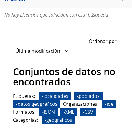
Licencias
No hay Licencias que coincidan con esta búsqueda
Ordenar por
Conjuntos de datos no
encontrados
Etiquetas:
localidades
poblados
datos geográficos
Organizaciones:
ide
Formatos:
JSON
XML
CSV
Categorias:
geograficos