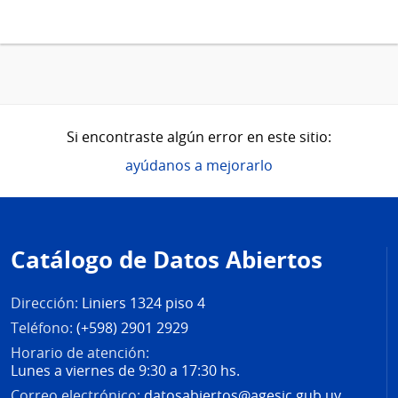
Si encontraste algún error en este sitio:
ayúdanos a mejorarlo
Pie
de
Catálogo de Datos Abiertos
página
Dirección:
Liniers 1324 piso 4
Teléfono:
(+598) 2901 2929
Horario de atención:
Lunes a viernes de 9:30 a 17:30 hs.
Correo electrónico:
datosabiertos@agesic.gub.uy