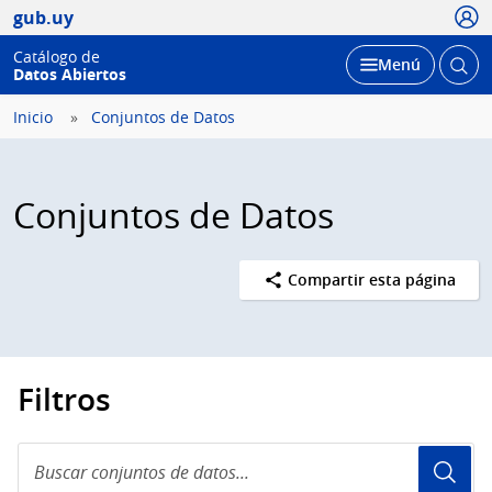
Usua
gub.uy
Catálogo de
Abrir
Desplegar
Menú
Datos Abiertos
busc
Inicio
Conjuntos de Datos
Conjuntos de Datos
Compartir esta página
Filtros
Buscar
conjuntos