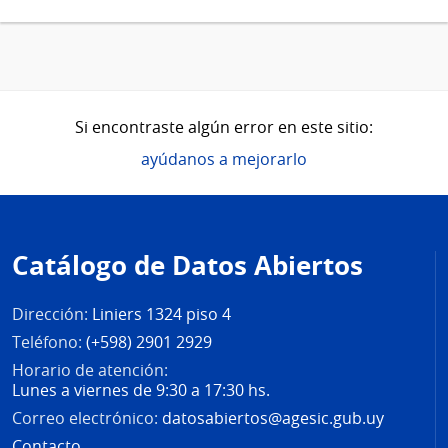
Si encontraste algún error en este sitio:
ayúdanos a mejorarlo
Pie
de
Catálogo de Datos Abiertos
página
Dirección:
Liniers 1324 piso 4
Teléfono:
(+598) 2901 2929
Horario de atención:
Lunes a viernes de 9:30 a 17:30 hs.
Correo electrónico:
datosabiertos@agesic.gub.uy
Contacto