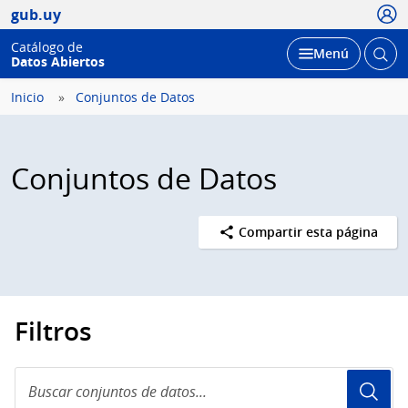
Usua
gub.uy
Catálogo de
Abrir
Desplegar
Menú
Datos Abiertos
busc
Inicio
Conjuntos de Datos
Conjuntos de Datos
Compartir esta página
Filtros
Buscar
conjuntos