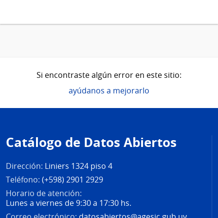
Si encontraste algún error en este sitio:
ayúdanos a mejorarlo
Pie
de
Catálogo de Datos Abiertos
página
Dirección:
Liniers 1324 piso 4
Teléfono:
(+598) 2901 2929
Horario de atención:
Lunes a viernes de 9:30 a 17:30 hs.
Correo electrónico:
datosabiertos@agesic.gub.uy