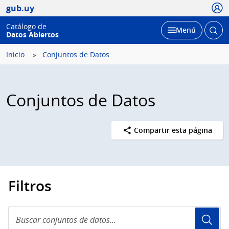
Usua
gub.uy
Catálogo de
Abrir
Desplegar
Menú
Datos Abiertos
busc
Inicio
Conjuntos de Datos
Conjuntos de Datos
Compartir esta página
Filtros
Buscar
conjuntos