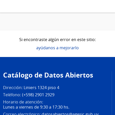
Si encontraste algún error en este sitio:
ayúdanos a mejorarlo
Pie
de
Catálogo de Datos Abiertos
página
Dirección:
Liniers 1324 piso 4
Teléfono:
(+598) 2901 2929
Horario de atención:
Lunes a viernes de 9:30 a 17:30 hs.
Correo electrónico:
datosabiertos@agesic.gub.uy