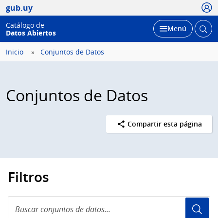
Usua
gub.uy
Catálogo de
Abrir
Desplegar
Menú
Datos Abiertos
busc
Inicio
Conjuntos de Datos
Conjuntos de Datos
Compartir esta página
Filtros
Buscar
conjuntos