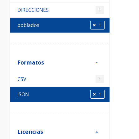
DIRECCIONES
1
poblados
1
Filtro
Formatos
Formatos
CSV
1
JSON
1
Filtro
Licencias
Licencias