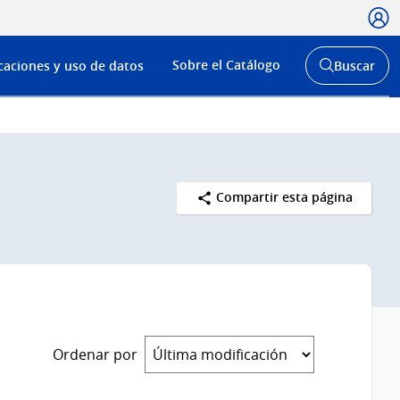
Usua
Menú
Sobre el Catálogo
caciones y uso de datos
Buscar
de
Abrir
buscador
navega
y
Compartir esta página
Ordenar por