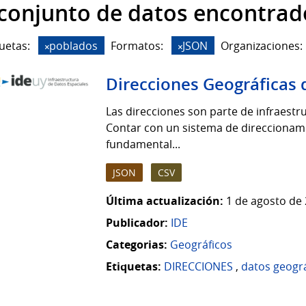
 conjunto de datos encontrad
uetas:
poblados
Formatos:
JSON
Organizaciones:
Direcciones Geográficas 
Las direcciones son parte de infraestruc
Contar con un sistema de direccionamie
fundamental...
JSON
CSV
Última actualización:
1 de agosto de 
Publicador:
IDE
Categorias:
Geográficos
Etiquetas:
DIRECCIONES
,
datos geogr