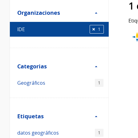
Filtro
datos...
1
Organizaciones
Organizaciones
Etiq
IDE
1
Filtro
Categorias
Categorias
Geográficos
1
Filtro
Etiquetas
Etiquetas
datos geográficos
1