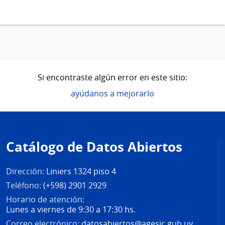
Si encontraste algún error en este sitio:
ayúdanos a mejorarlo
Pie
de
Catálogo de Datos Abiertos
página
Dirección:
Liniers 1324 piso 4
Teléfono:
(+598) 2901 2929
Horario de atención:
Lunes a viernes de 9:30 a 17:30 hs.
Correo electrónico:
datosabiertos@agesic.gub.uy