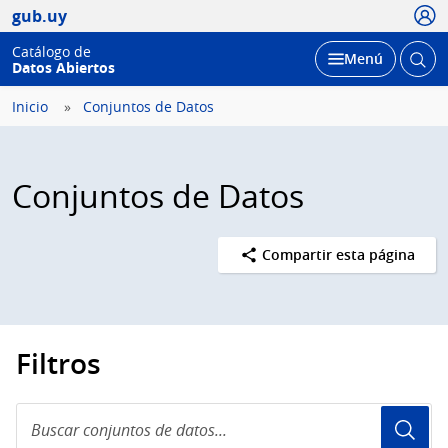
Usua
gub.uy
Catálogo de
Abrir
Desplegar
Menú
Datos Abiertos
busc
Inicio
Conjuntos de Datos
Conjuntos de Datos
Compartir esta página
Filtros
Buscar
conjuntos