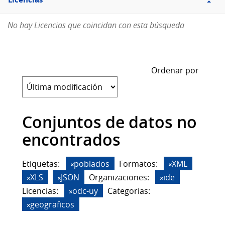
Licencias
No hay Licencias que coincidan con esta búsqueda
Ordenar por
Conjuntos de datos no
encontrados
Etiquetas:
poblados
Formatos:
XML
XLS
JSON
Organizaciones:
ide
Licencias:
odc-uy
Categorias:
geograficos