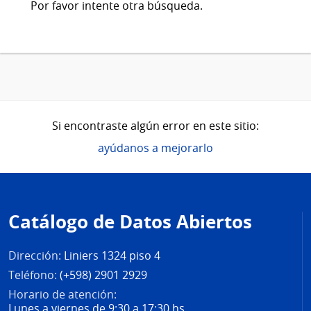
Por favor intente otra búsqueda.
Si encontraste algún error en este sitio:
ayúdanos a mejorarlo
Pie
de
Catálogo de Datos Abiertos
página
Dirección:
Liniers 1324 piso 4
Teléfono:
(+598) 2901 2929
Horario de atención:
Lunes a viernes de 9:30 a 17:30 hs.