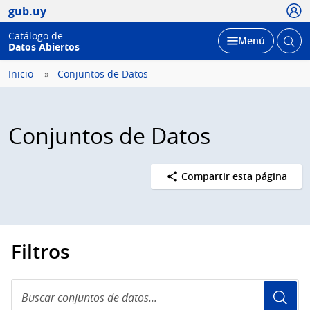
Usua
gub.uy
Catálogo de
Abrir
Desplegar
Menú
Datos Abiertos
busc
Inicio
Conjuntos de Datos
Conjuntos de Datos
Compartir esta página
Filtros
Buscar
conjuntos