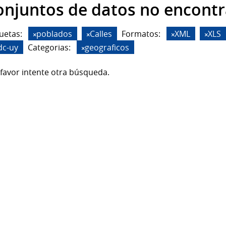
onjuntos de datos no encont
uetas:
poblados
Calles
Formatos:
XML
XLS
dc-uy
Categorias:
geograficos
favor intente otra búsqueda.