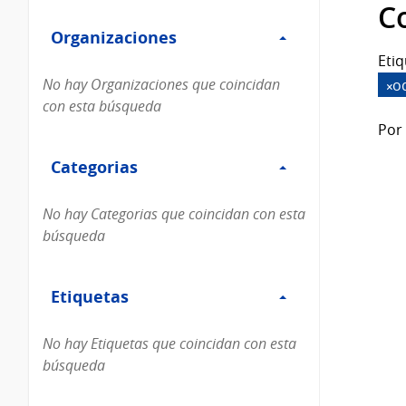
Filtro
datos...
C
Organizaciones
Organizaciones
Etiq
No hay Organizaciones que coincidan
o
con esta búsqueda
Por 
Filtro
Categorias
Categorias
No hay Categorias que coincidan con esta
búsqueda
Filtro
Etiquetas
Etiquetas
No hay Etiquetas que coincidan con esta
búsqueda
Filtro