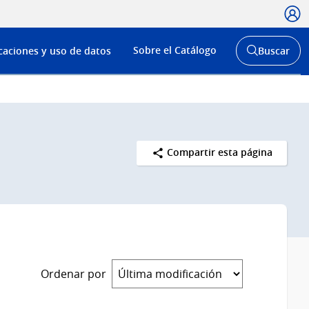
Usua
Menú
Sobre el Catálogo
caciones y uso de datos
Buscar
de
Abrir
buscador
navega
y
Compartir esta página
Ordenar por