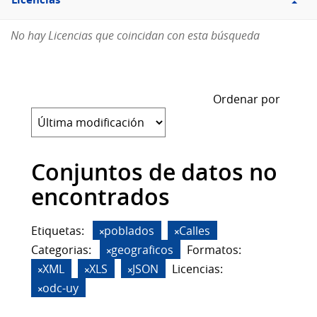
Licencias
No hay Licencias que coincidan con esta búsqueda
Ordenar por
Conjuntos de datos no
encontrados
Etiquetas:
poblados
Calles
Categorias:
geograficos
Formatos:
XML
XLS
JSON
Licencias:
odc-uy