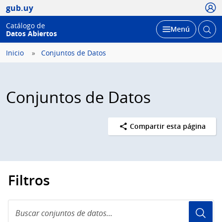
Usua
gub.uy
Catálogo de
Abrir
Desplegar
Menú
Datos Abiertos
busc
Inicio
Conjuntos de Datos
Conjuntos de Datos
Compartir esta página
Filtros
Buscar
conjuntos