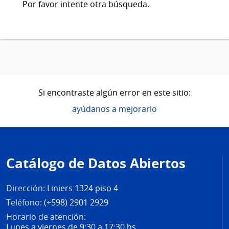
Por favor intente otra búsqueda.
Si encontraste algún error en este sitio:
ayúdanos a mejorarlo
Pie
de
Catálogo de Datos Abiertos
página
Dirección:
Liniers 1324 piso 4
Teléfono:
(+598) 2901 2929
Horario de atención:
Lunes a viernes de 9:30 a 17:30 hs.