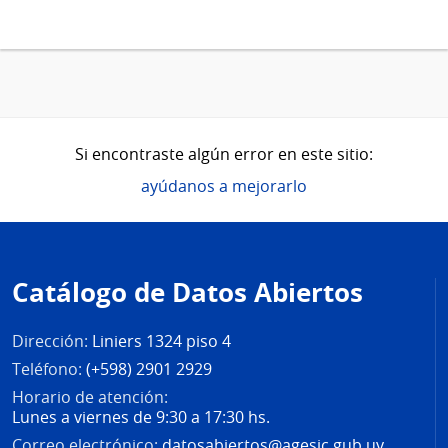
Si encontraste algún error en este sitio:
ayúdanos a mejorarlo
Pie
de
Catálogo de Datos Abiertos
página
Dirección:
Liniers 1324 piso 4
Teléfono:
(+598) 2901 2929
Horario de atención:
Lunes a viernes de 9:30 a 17:30 hs.
Correo electrónico:
datosabiertos@agesic.gub.uy