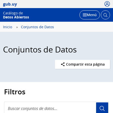
Usua
gub.uy
Catálogo de
Abrir
Desplegar
Menú
Datos Abiertos
busc
Inicio
Conjuntos de Datos
Conjuntos de Datos
Compartir esta página
Filtros
Buscar
conjuntos