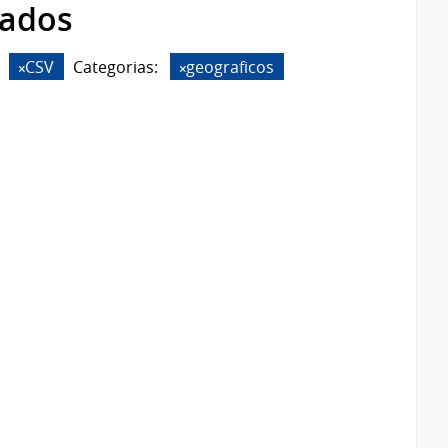
rados
CSV
Categorias:
geograficos