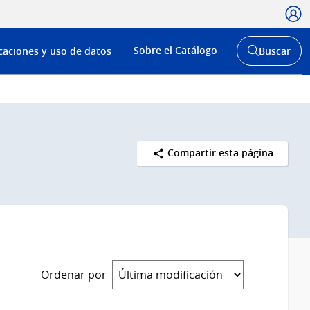
Usua
Menú
Sobre el Catálogo
caciones y uso de datos
Buscar
de
Abrir
buscador
navega
y
Compartir esta página
Ordenar por