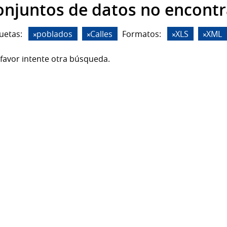
onjuntos de datos no encont
uetas:
poblados
Calles
Formatos:
XLS
XML
favor intente otra búsqueda.