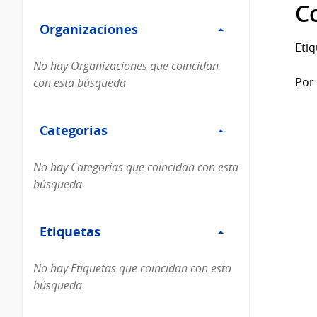
Filtro
datos...
C
Organizaciones
Organizaciones
Etiq
No hay Organizaciones que coincidan
Por 
con esta búsqueda
Filtro
Categorias
Categorias
No hay Categorias que coincidan con esta
búsqueda
Filtro
Etiquetas
Etiquetas
No hay Etiquetas que coincidan con esta
búsqueda
Filtro