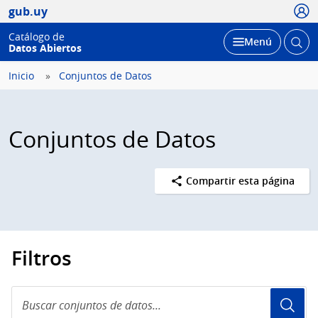
Usua
gub.uy
Catálogo de
Abrir
Desplegar
Menú
Datos Abiertos
busc
Inicio
Conjuntos de Datos
Conjuntos de Datos
Compartir esta página
Filtros
Buscar
conjuntos