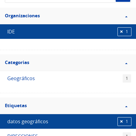
de
Filtro
datos...
Organizaciones
Organizaciones
IDE
1
Filtro
Categorias
Categorias
Geográficos
1
Filtro
Etiquetas
Etiquetas
datos geográficos
1