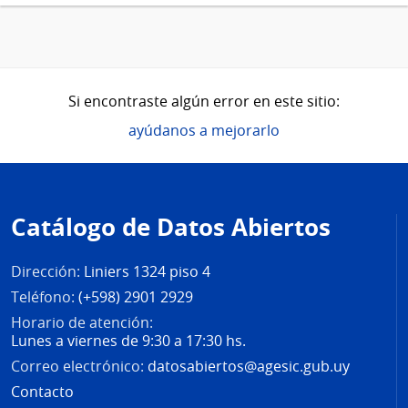
Si encontraste algún error en este sitio:
ayúdanos a mejorarlo
Pie
de
Catálogo de Datos Abiertos
página
Dirección:
Liniers 1324 piso 4
Teléfono:
(+598) 2901 2929
Horario de atención:
Lunes a viernes de 9:30 a 17:30 hs.
Correo electrónico:
datosabiertos@agesic.gub.uy
Contacto