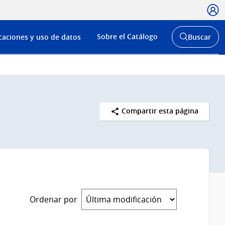
Usua
Menú
Sobre el Catálogo
caciones y uso de datos
Buscar
de
Abrir
buscador
navega
y
Compartir esta página
Ordenar por