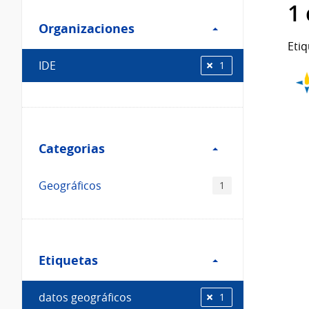
Filtro
datos...
1
Organizaciones
Organizaciones
Etiq
IDE
1
Filtro
Categorias
Categorias
Geográficos
1
Filtro
Etiquetas
Etiquetas
datos geográficos
1