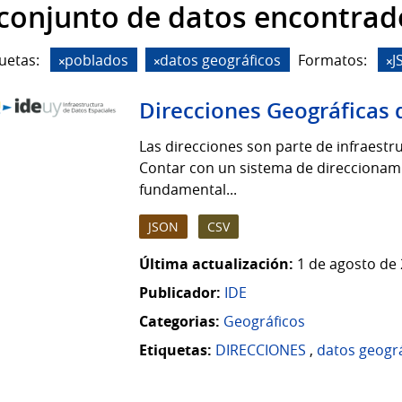
 conjunto de datos encontrad
uetas:
poblados
datos geográficos
Formatos:
J
Direcciones Geográficas 
Las direcciones son parte de infraestruc
Contar con un sistema de direccionamie
fundamental...
JSON
CSV
Última actualización:
1 de agosto de 
Publicador:
IDE
Categorias:
Geográficos
Etiquetas:
DIRECCIONES
,
datos geogr