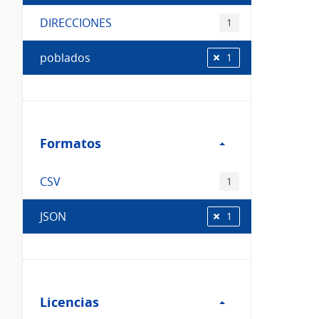
DIRECCIONES
1
poblados
1
Filtro
Formatos
Formatos
CSV
1
JSON
1
Filtro
Licencias
Licencias