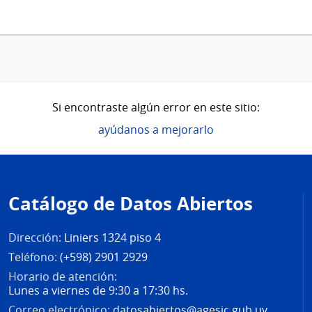
Si encontraste algún error en este sitio:
ayúdanos a mejorarlo
Pie
de
Catálogo de Datos Abiertos
página
Dirección:
Liniers 1324 piso 4
Teléfono:
(+598) 2901 2929
Horario de atención:
Lunes a viernes de 9:30 a 17:30 hs.
Correo electrónico:
datosabiertos@agesic.gub.uy