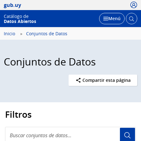
Usua
gub.uy
Catálogo de
Abrir
Desplegar
Menú
Datos Abiertos
busc
Inicio
Conjuntos de Datos
Conjuntos de Datos
Compartir esta página
Filtros
Buscar
conjuntos