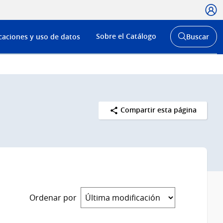
Usua
Menú
Sobre el Catálogo
caciones y uso de datos
Buscar
de
Abrir
buscador
navega
y
Compartir esta página
Ordenar por