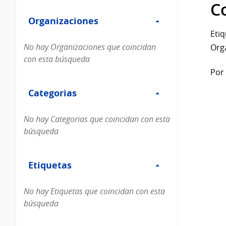
Filtro
datos...
C
Organizaciones
Organizaciones
Etiq
No hay Organizaciones que coincidan
Org
con esta búsqueda
Por 
Filtro
Categorias
Categorias
No hay Categorias que coincidan con esta
búsqueda
Filtro
Etiquetas
Etiquetas
No hay Etiquetas que coincidan con esta
búsqueda
Filtro