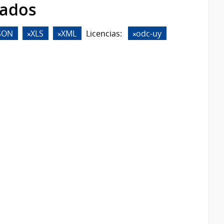
rados
SON
XLS
XML
Licencias:
odc-uy