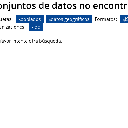
onjuntos de datos no encont
uetas:
poblados
datos geográficos
Formatos:
J
anizaciones:
ide
favor intente otra búsqueda.