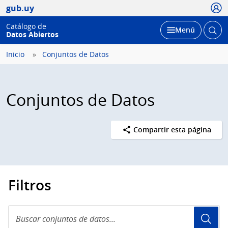
Usua
gub.uy
Catálogo de
Abrir
Desplegar
Menú
Datos Abiertos
busc
Inicio
Conjuntos de Datos
Conjuntos de Datos
Compartir esta página
Filtros
Buscar
conjuntos