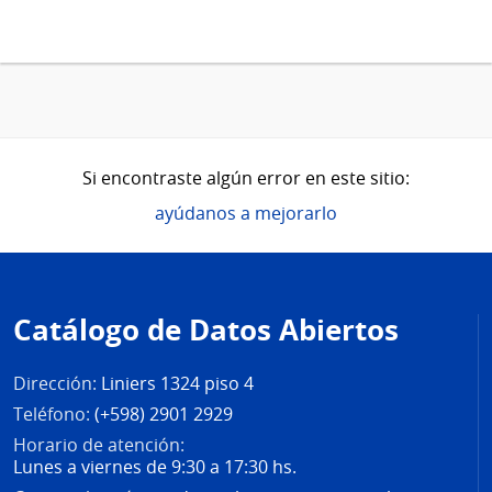
Si encontraste algún error en este sitio:
ayúdanos a mejorarlo
Pie
de
Catálogo de Datos Abiertos
página
Dirección:
Liniers 1324 piso 4
Teléfono:
(+598) 2901 2929
Horario de atención:
Lunes a viernes de 9:30 a 17:30 hs.