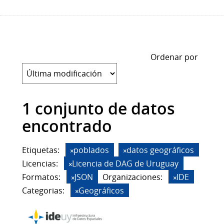
Ordenar por
1 conjunto de datos
encontrado
Etiquetas:
poblados
datos geográficos
Licencias:
Licencia de DAG de Uruguay
Formatos:
JSON
Organizaciones:
IDE
Categorias:
Geográficos