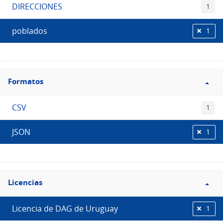
DIRECCIONES
1
poblados
1
Filtro
Formatos
Formatos
CSV
1
JSON
1
Filtro
Licencias
Licencias
Licencia de DAG de Uruguay
1