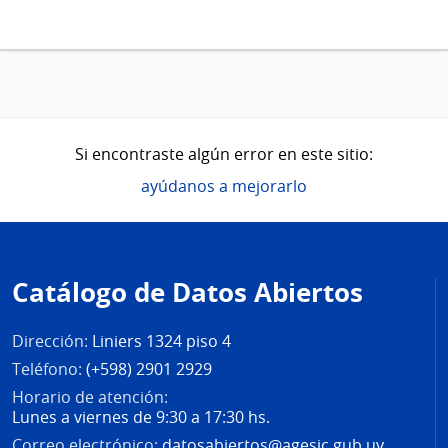
Si encontraste algún error en este sitio:
ayúdanos a mejorarlo
Pie
de
Catálogo de Datos Abiertos
página
Dirección:
Liniers 1324 piso 4
Teléfono:
(+598) 2901 2929
Horario de atención:
Lunes a viernes de 9:30 a 17:30 hs.
Correo electrónico:
datosabiertos@agesic.gub.uy