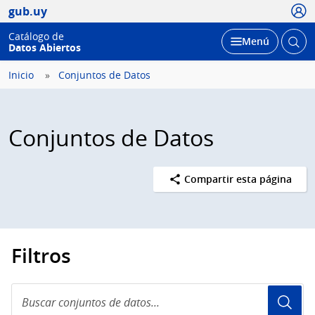
Usua
gub.uy
Catálogo de
Abrir
Desplegar
Menú
Datos Abiertos
busc
Inicio
Conjuntos de Datos
Conjuntos de Datos
Compartir esta página
Filtros
Buscar
conjuntos