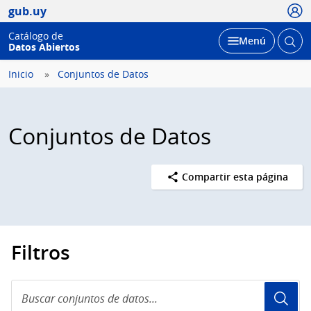
Usua
gub.uy
Catálogo de
Abrir
Desplegar
Menú
Datos Abiertos
busc
Inicio
Conjuntos de Datos
Conjuntos de Datos
Compartir esta página
Filtros
Buscar
conjuntos