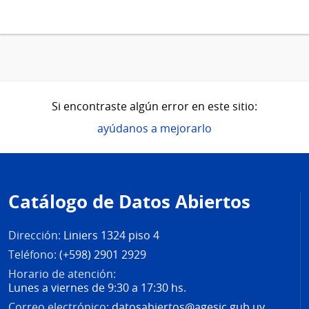
Si encontraste algún error en este sitio:
ayúdanos a mejorarlo
Pie
de
Catálogo de Datos Abiertos
página
Dirección:
Liniers 1324 piso 4
Teléfono:
(+598) 2901 2929
Horario de atención:
Lunes a viernes de 9:30 a 17:30 hs.
Correo electrónico:
datosabiertos@agesic.gub.uy