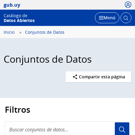
Usua
gub.uy
Catálogo de
Abrir
Desplegar
Menú
Datos Abiertos
busc
Inicio
Conjuntos de Datos
Conjuntos de Datos
Compartir esta página
Filtros
Buscar
conjuntos