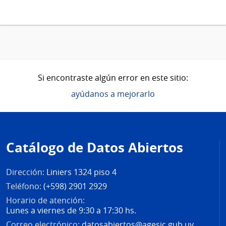
Si encontraste algún error en este sitio:
ayúdanos a mejorarlo
Pie
de
Catálogo de Datos Abiertos
página
Dirección:
Liniers 1324 piso 4
Teléfono:
(+598) 2901 2929
Horario de atención:
Lunes a viernes de 9:30 a 17:30 hs.
Correo electrónico:
datosabiertos@agesic.gub.uy