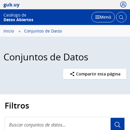
Usua
gub.uy
Catálogo de
Abrir
Desplegar
Menú
Datos Abiertos
busc
Inicio
Conjuntos de Datos
Conjuntos de Datos
Compartir esta página
Filtros
Buscar
conjuntos