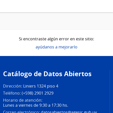
Si encontraste algún error en este sitio:
ayúdanos a mejorarlo
Pie
de
Catálogo de Datos Abiertos
página
Dirección:
Liniers 1324 piso 4
Teléfono:
(+598) 2901 2929
Horario de atención:
Lunes a viernes de 9:30 a 17:30 hs.
Correo electrónico:
datosabiertos@agesic.gub.uy