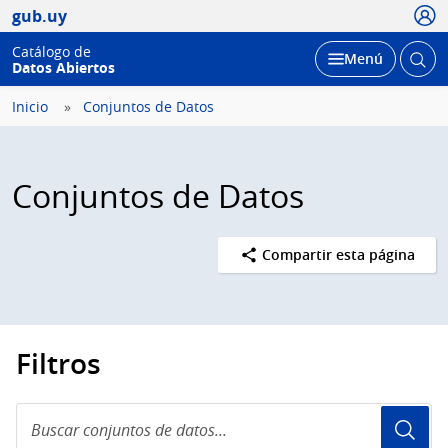
Usua
gub.uy
Catálogo de
Abrir
Desplegar
Menú
Datos Abiertos
busc
Inicio
Conjuntos de Datos
Conjuntos de Datos
Compartir esta página
Filtros
Buscar
conjuntos