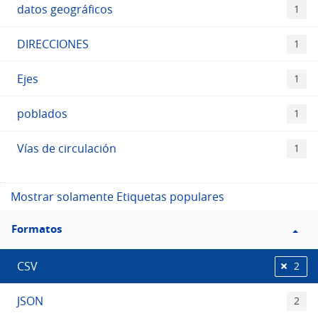
datos geográficos
1
DIRECCIONES
1
Ejes
1
poblados
1
Vías de circulación
1
Mostrar solamente Etiquetas populares
Filtro
Formatos
Formatos
CSV
2
JSON
2