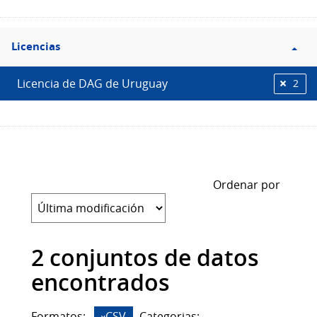
Filtro
Licencias
Licencias
Licencia de DAG de Uruguay
2
Ordenar por
2 conjuntos de datos
encontrados
Formatos:
CSV
Categorias: