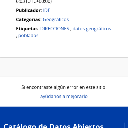
6:03 (UTC+00:00)
Publicador:
IDE
Categorias:
Geográficos
Etiquetas:
DIRECCIONES
,
datos geográficos
,
poblados
Si encontraste algún error en este sitio:
ayúdanos a mejorarlo
Pie
de
Catálogo de Datos Abiertos