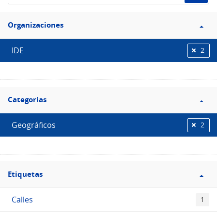
de
Filtro
datos...
Organizaciones
Organizaciones
IDE
2
Filtro
Categorias
Categorias
Geográficos
2
Filtro
Etiquetas
Etiquetas
Calles
1