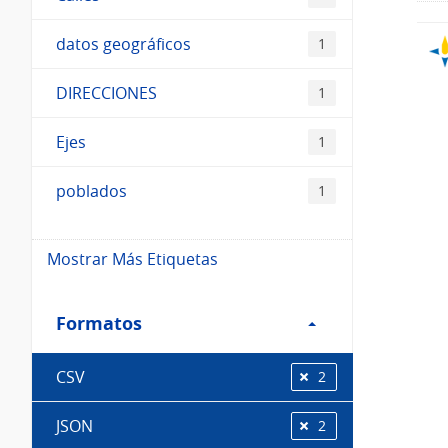
datos geográficos
1
DIRECCIONES
1
Ejes
1
poblados
1
Mostrar Más Etiquetas
Filtro
Formatos
Formatos
CSV
2
JSON
2