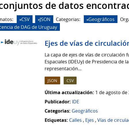
 conjuntos de datos encontra
matos:
CSV
JSON
Categorias:
Geográficos
Org
icencia de DAG de Uruguay
Ejes de vías de circulació
La capa de ejes de vías de circulación 
Espaciales (IDEUy) de Presidencia de la
representación...
JSON
CSV
Última actualización:
1 de agosto de 
Publicador:
IDE
Categorias:
Geográficos
Etiquetas:
Calles
,
Ejes
,
Vías de circul