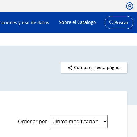
Usua
Menú
Sobre el Catálogo
caciones y uso de datos
Buscar
de
Abrir
buscador
navega
y
Compartir esta página
Ordenar por