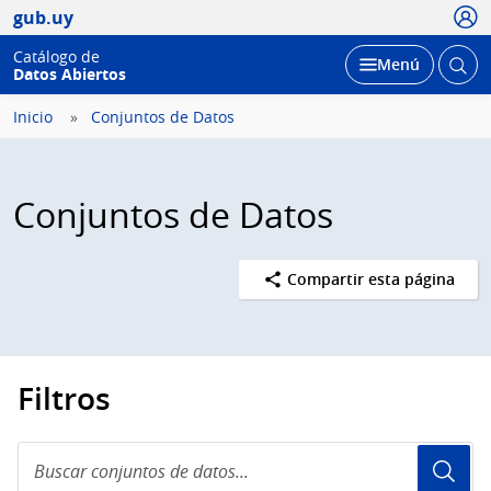
Usua
gub.uy
Catálogo de
Abrir
Desplegar
Menú
Datos Abiertos
busc
Inicio
Conjuntos de Datos
Conjuntos de Datos
Compartir esta página
Filtros
Buscar
conjuntos