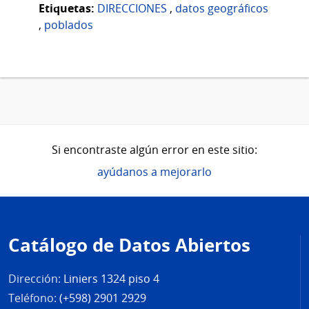
Etiquetas:
DIRECCIONES
,
datos geográficos
,
poblados
Si encontraste algún error en este sitio:
ayúdanos a mejorarlo
Pie
de
Catálogo de Datos Abiertos
página
Dirección:
Liniers 1324 piso 4
Teléfono:
(+598) 2901 2929