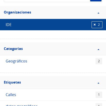
de
Filtro
datos...
Organizaciones
Organizaciones
IDE
2
Filtro
Categorias
Categorias
Geográficos
2
Filtro
Etiquetas
Etiquetas
Calles
1