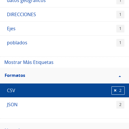
datos geográficos
1
DIRECCIONES
1
Ejes
1
poblados
1
Mostrar Más Etiquetas
Filtro
Formatos
Formatos
CSV
2
JSON
2
Filtro