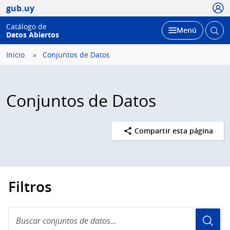
Usua
gub.uy
Catálogo de
Abrir
Desplegar
Menú
Datos Abiertos
busc
Inicio
Conjuntos de Datos
Conjuntos de Datos
Compartir esta página
Filtros
Buscar
conjuntos