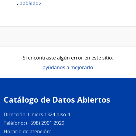
,
poblados
Si encontraste algún error en este sitio:
ayúdanos a mejorarlo
Pie
de
Catálogo de Datos Abiertos
página
Dirección:
Liniers 1324 piso 4
Teléfono:
(+598) 2901 2929
Horario de atención: