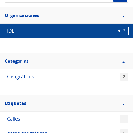
de
Filtro
datos...
Organizaciones
Organizaciones
IDE
2
Filtro
Categorias
Categorias
Geográficos
2
Filtro
Etiquetas
Etiquetas
Calles
1