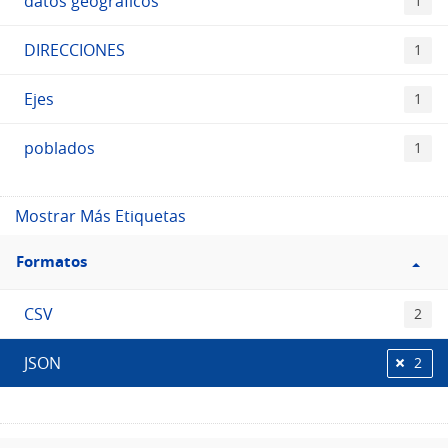
datos geográficos
1
DIRECCIONES
1
Ejes
1
poblados
1
Mostrar Más Etiquetas
Filtro
Formatos
Formatos
CSV
2
JSON
2