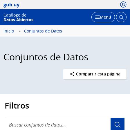
Usua
gub.uy
Catálogo de
Abrir
Desplegar
Menú
Datos Abiertos
busc
Inicio
Conjuntos de Datos
Conjuntos de Datos
Compartir esta página
Filtros
Buscar
conjuntos