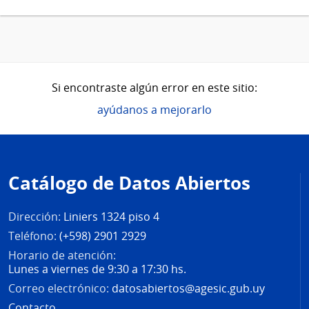
Si encontraste algún error en este sitio:
ayúdanos a mejorarlo
Pie
de
Catálogo de Datos Abiertos
página
Dirección:
Liniers 1324 piso 4
Teléfono:
(+598) 2901 2929
Horario de atención:
Lunes a viernes de 9:30 a 17:30 hs.
Correo electrónico:
datosabiertos@agesic.gub.uy
Contacto