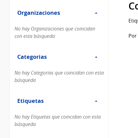
Filtro
datos...
C
Organizaciones
Organizaciones
Etiq
No hay Organizaciones que coincidan
Por 
con esta búsqueda
Filtro
Categorias
Categorias
No hay Categorias que coincidan con esta
búsqueda
Filtro
Etiquetas
Etiquetas
No hay Etiquetas que coincidan con esta
búsqueda
Filtro