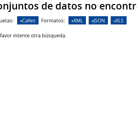
onjuntos de datos no encont
uetas:
Calles
Formatos:
XML
JSON
XLS
favor intente otra búsqueda.