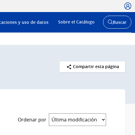
Usua
Menú
Sobre el Catálogo
caciones y uso de datos
Buscar
de
Abrir
buscador
navega
y
Compartir esta página
Ordenar por