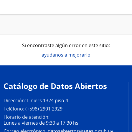
Si encontraste algún error en este sitio:
ayúdanos a mejorarlo
Pie
de
Catálogo de Datos Abiertos
página
Dirección:
Liniers 1324 piso 4
Teléfono:
(+598) 2901 2929
Horario de atención:
Lunes a viernes de 9:30 a 17:30 hs.
Correo electrónico:
datosabiertos@agesic.gub.uy