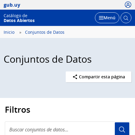
Usua
gub.uy
Catálogo de
Abrir
Desplegar
Menú
Datos Abiertos
busc
Inicio
Conjuntos de Datos
Conjuntos de Datos
Compartir esta página
Filtros
Buscar
conjuntos