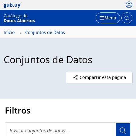
Usua
gub.uy
Catálogo de
Abrir
Desplegar
Menú
Datos Abiertos
busc
Inicio
Conjuntos de Datos
Conjuntos de Datos
Compartir esta página
Filtros
Buscar
conjuntos