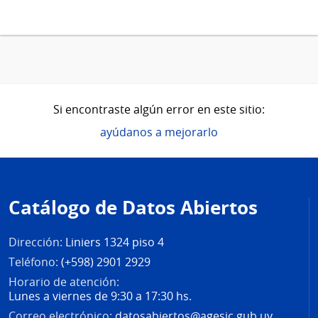
Si encontraste algún error en este sitio:
ayúdanos a mejorarlo
Pie
de
Catálogo de Datos Abiertos
página
Dirección:
Liniers 1324 piso 4
Teléfono:
(+598) 2901 2929
Horario de atención:
Lunes a viernes de 9:30 a 17:30 hs.
Correo electrónico:
datosabiertos@agesic.gub.uy