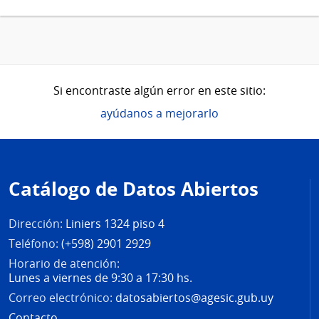
Si encontraste algún error en este sitio:
ayúdanos a mejorarlo
Pie
de
Catálogo de Datos Abiertos
página
Dirección:
Liniers 1324 piso 4
Teléfono:
(+598) 2901 2929
Horario de atención:
Lunes a viernes de 9:30 a 17:30 hs.
Correo electrónico:
datosabiertos@agesic.gub.uy
Contacto