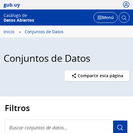
Usua
gub.uy
Catálogo de
Abrir
Desplegar
Menú
Datos Abiertos
busc
Inicio
Conjuntos de Datos
Conjuntos de Datos
Compartir esta página
Filtros
Buscar
conjuntos