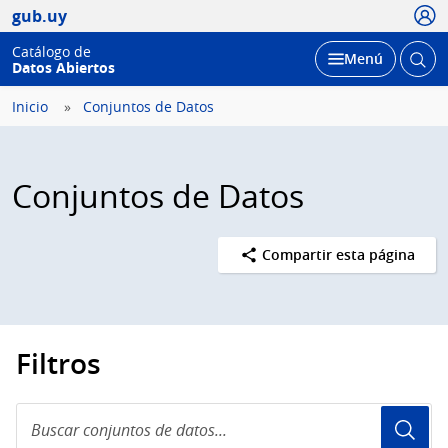
Usua
gub.uy
Catálogo de
Abrir
Desplegar
Menú
Datos Abiertos
busc
Inicio
Conjuntos de Datos
Conjuntos de Datos
Compartir esta página
Filtros
Buscar
conjuntos