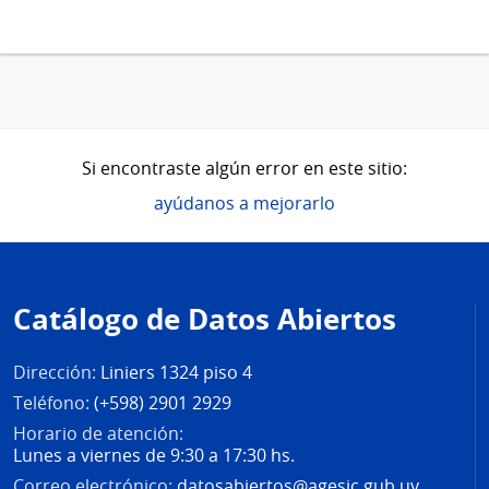
Si encontraste algún error en este sitio:
ayúdanos a mejorarlo
Pie
de
Catálogo de Datos Abiertos
página
Dirección:
Liniers 1324 piso 4
Teléfono:
(+598) 2901 2929
Horario de atención:
Lunes a viernes de 9:30 a 17:30 hs.
Correo electrónico:
datosabiertos@agesic.gub.uy